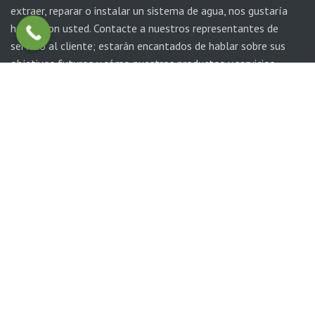
extraer, reparar o instalar un sistema de agua, nos gustaría
hablar con usted. Contacte a nuestros representantes de
servicio al cliente; estarán encantados de hablar sobre sus
objetivos futuros y cómo nuestros productos y servicios
pueden ayudarle a alcanzarlos. Podemos colaborar con su
profesional de mantenimiento o brindarle una solución
integral.
Llámenos: 786-619-0694
© 2025 MD Pumps, Water Pump Distribution
Contacto